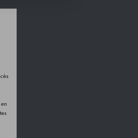
ccès
 en
tes