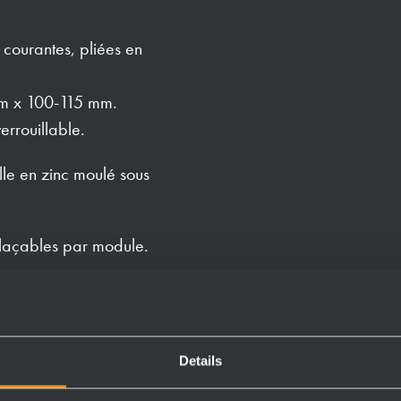
 courantes, pliées en
mm x 100-115 mm.
errouillable.
lle en zinc moulé sous
plaçables par module.
alisée sur site, à travers
Details