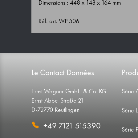
Dimensions : 448 x 148 x 164 mm
Réf. art. WP 506
Le Contact Données
Produ
Ernst Wagner GmbH & Co. KG
Série 
Ernst-Abbe-Straße 21
D-72770 Reutlingen
Série 
+49 7121 515390
Série 