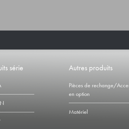
its série
Autres produits
A
Pièces de rechange/Acces
en option
LN
Matériel
P