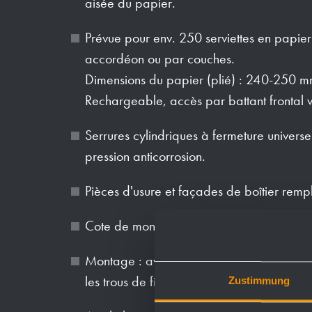
aisée du papier.
Prévue pour env. 250 serviettes en papier
accordéon ou par couches.
Dimensions du papier (plié) : 240-250 
Rechargeable, accès par battant frontal v
Serrures cylindriques à fermeture universe
pression anticorrosion.
Pièces d'usure et façades de boîtier rem
Cote de montage : 450 x 150 x 154 mm
Montage : avec quatre vis dans découpe ré
les trous de fixation des parois latérales.
Zustimmung