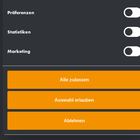
gerundeten Kanten. Sichtflächen matt
Präferenzen
geschliffen und gebürstet. Füllmenge ca. 500
Papierhandtücher. Sichtschlitz als
Statistiken
Füllstandsanzeige. Zum Nachfüllen zugänglich
über abschließbares, nach vorne
Marketing
abklappbares Gehäuse. Gleichschließendes
Zylinderschloss aus korrosionsbeständigem
Zinkdruckguss. Lieferung einschließlich
Alle zulassen
Befestigungsmaterial.
Abmessungen: 265 x 298 x 120 mm
Auswahl erlauben
Artikel Nr. PP113
Ablehnen