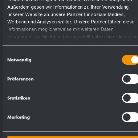
Außerdem geben wir Informationen zu Ihrer Verwendung
unserer Website an unsere Partner für soziale Medien,
Handtuchspender aus Edelstahl
Werbung und Analysen weiter. Unsere Partner führen diese
(Chromnickelstahl WN 1.4301) für Aufputz-
Informationen möglicherweise mit weiteren Daten
Montage. Ganzedelstahlgehäuse, oben offen;
zusammen, die Sie ihnen bereitgestellt haben oder die sie im
Rahmen Ihrer Nutzung der Dienste gesammelt haben.
Sichtflächen matt geschliffen und gebürstet.
Einwilligungsauswahl
Füllmenge ca. 300 Papierhandtücher.
Notwendig
Sichtschlitz als Füllstandsanzeige. Nachfüllbar
von oben. Lieferung einschließlich
Präferenzen
Befestigungsmaterial und Erstbefüllung mit
Papier.
Statistiken
Abmessungen: 260 x 225 x 120 mm
Marketing
Artikel Nr. WH5