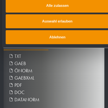
Alle zulassen
Auswahl erlauben
Ablehnen
Ausschreibungstexte
TXT
GAEB
ÖNORM
GAEBXML
PDF
DOC
DATANORM