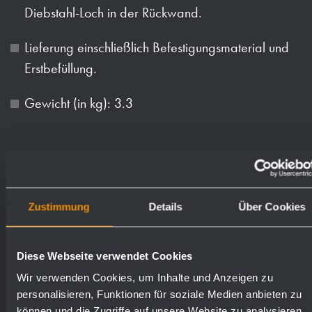
Diebstahl-Loch in der Rückwand.
Lieferung einschließlich Befestigungsmaterial und
Erstbefüllung.
Gewicht (in kg): 3.3
Oberflächen
Bestellnummern
matt geschliffen (standard)
727346
Zustimmung
Details
Über Cookies
Diese Webseite verwendet Cookies
Wir verwenden Cookies, um Inhalte und Anzeigen zu
personalisieren, Funktionen für soziale Medien anbieten zu
Textvorschlag für Ausschreibungen:
können und die Zugriffe auf unsere Website zu analysieren.