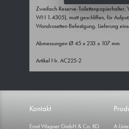
Zweifach-Reserve-Toilettenpapierhalter, 
WN 1.4305), matt geschliffen, für Aufp
Wandrosetten-Befestigung. Lieferung einsc
Abmessungen Ø 45 x 233 x 107 mm
Artikel Nr. AC225-2
Kontakt
Produ
Ernst Wagner GmbH & Co. KG
A-Linie