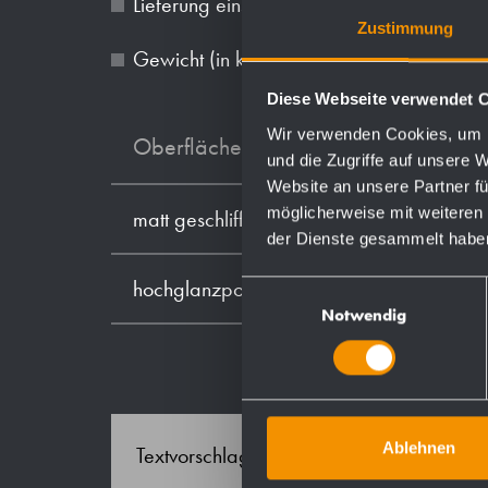
Lieferung einschließlich Befestigungsmater
Zustimmung
Gewicht (in kg): 0.7
Diese Webseite verwendet 
Wir verwenden Cookies, um I
Oberflächen
und die Zugriffe auf unsere 
Website an unsere Partner fü
möglicherweise mit weiteren
matt geschliffen (standard)
der Dienste gesammelt habe
hochglanzpoliert
Einwilligungsauswahl
Notwendig
Ablehnen
Textvorschlag für Ausschreibungen: