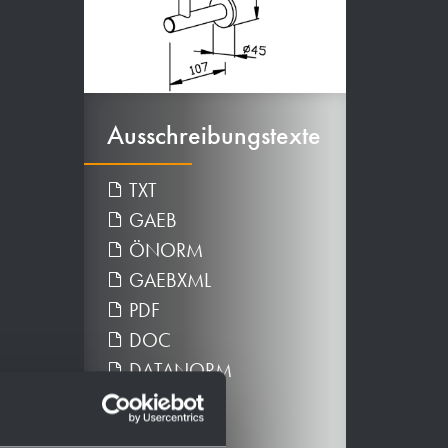
Ausschreibungstexte
TXT
GAEB
ÖNORM
GAEBXML
PDF
DOC
DATANORM
Downloads