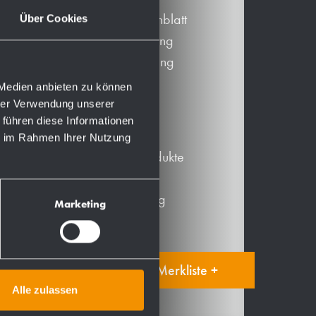
Produktdatenblatt
Über Cookies
PDF Zeichnung
DXF Zeichnung
BIM-Daten
 Medien anbieten zu können
hrer Verwendung unserer
Mehr
 führen diese Informationen
ie im Rahmen Ihrer Nutzung
Alternative Produkte
Ersatzteile
Produktanleitung
Marketing
Auf die Merkliste +
Alle zulassen