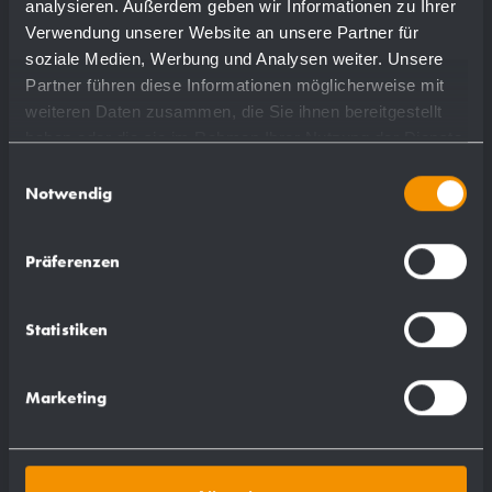
analysieren. Außerdem geben wir Informationen zu Ihrer
0,1 kg
Verwendung unserer Website an unsere Partner für
soziale Medien, Werbung und Analysen weiter. Unsere
Partner führen diese Informationen möglicherweise mit
weiteren Daten zusammen, die Sie ihnen bereitgestellt
haben oder die sie im Rahmen Ihrer Nutzung der Dienste
Passend für:
gesammelt haben.
Einwilligungsauswahl
Notwendig
AC211
AC215
Präferenzen
AC216
AC217
Statistiken
AC218
AC220
Marketing
AC221
AC225-2
AC225-3