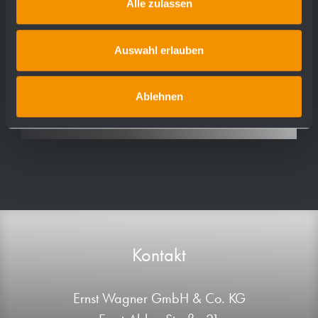
Alle zulassen
AC250
AC252
Auswahl erlauben
AC261
AC270
Ablehnen
Kontakt
Ernst Wagner GmbH & Co. KG