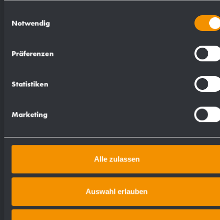
Befestigung. Lieferung einschließlich
Einwilligungsauswahl
Notwendig
Befestigungsmaterial.
Präferenzen
Abmessungen Ø 45 x 45 mm
Artikel Nr. AC216
Statistiken
Marketing
Alle zulassen
Ausschreibungstexte
Auswahl erlauben
TXT