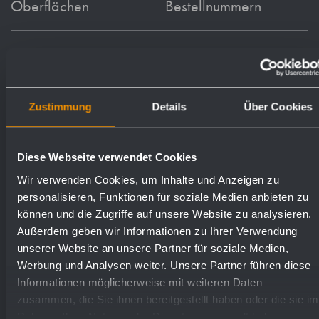
Oberflächen
Bestellnummern
matt geschliffen (standard)
702216
hochglanzpoliert
732216
Zustimmung
Details
Über Cookies
Diese Webseite verwendet Cookies
Wir verwenden Cookies, um Inhalte und Anzeigen zu
personalisieren, Funktionen für soziale Medien anbieten zu
Textvorschlag für Ausschreibungen:
können und die Zugriffe auf unsere Website zu analysieren.
Außerdem geben wir Informationen zu Ihrer Verwendung
Zweifach-Haken aus massivem Edelstahl
unserer Website an unsere Partner für soziale Medien,
Werbung und Analysen weiter. Unsere Partner führen diese
(Chromnickelstahl WN 1.4305), matt
Informationen möglicherweise mit weiteren Daten
geschliffen, für Aufputz-Montage. Verdeckte,
zusammen, die Sie ihnen bereitgestellt haben oder die sie im
diebstahlhemmende Zweipunkt-Wandrosetten-
Rahmen Ihrer Nutzung der Dienste gesammelt haben.