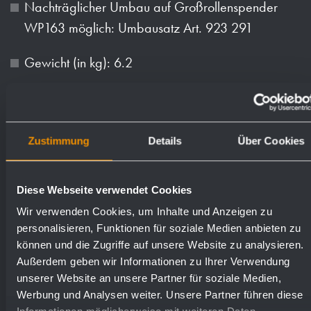
Nachträglicher Umbau auf Großrollenspender
WP163 möglich: Umbausatz Art. 923 291
Gewicht (in kg): 6.2
Oberflächen
Bestellnummern
Zustimmung
Details
Über Cookies
matt geschliffen (standard)
727290
Diese Webseite verwendet Cookies
hochglanzpoliert
731290
Wir verwenden Cookies, um Inhalte und Anzeigen zu
personalisieren, Funktionen für soziale Medien anbieten zu
können und die Zugriffe auf unsere Website zu analysieren.
(farbig) Pulver-beschichtet
728290
Außerdem geben wir Informationen zu Ihrer Verwendung
unserer Website an unsere Partner für soziale Medien,
Werbung und Analysen weiter. Unsere Partner führen diese