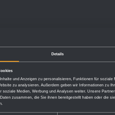
Toilettenpapierhalter
Rückenlehne für
BA010
WC-Sitz BA250
Details
140 x 60 mm
543 x 180 x 140 mm
fest angeschweißt
Cookies
nhalte und Anzeigen zu personalisieren, Funktionen für soziale
Website zu analysieren. Außerdem geben wir Informationen zu I
r soziale Medien, Werbung und Analysen weiter. Unsere Partner
Mehr
Mehr
 Daten zusammen, die Sie ihnen bereitgestellt haben oder die s
n.