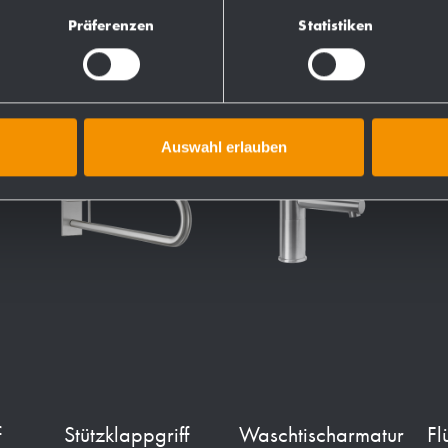
Präferenzen
Statistiken
Auswahl erlauben
f
Stützklappgriff
Waschtischarmatur
Fl