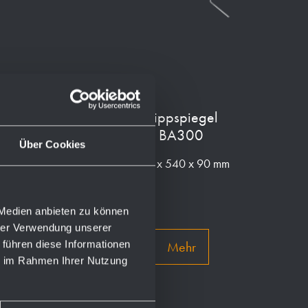
Korb-Ablage
Kippspiegel
gerade BA270
BA300
Über Cookies
265 x 87 x 123 mm
600 x 540 x 90 mm
 Medien anbieten zu können
hrer Verwendung unserer
 führen diese Informationen
Mehr
Mehr
ie im Rahmen Ihrer Nutzung