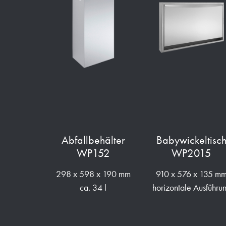
Abfallbehälter
Babywickeltisc
WP152
WP2015
298 x 598 x 190 mm
910 x 576 x 135 m
ca. 34 l
horizontale Ausführu