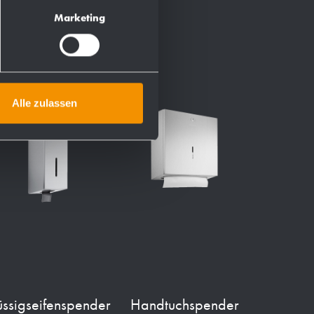
Marketing
Alle zulassen
üssigseifenspender
Handtuchspender