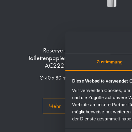
Reserve-
Bürstengarnitur
Toilettenpapierhalter
AC261
Zustimmung
AC222
97 x 391 x 129 mm
Ø 40 x 80 mm
Diese Webseite verwendet 
Wir verwenden Cookies, um I
und die Zugriffe auf unsere 
Website an unsere Partner fü
Mehr
Mehr
möglicherweise mit weiteren
der Dienste gesammelt habe