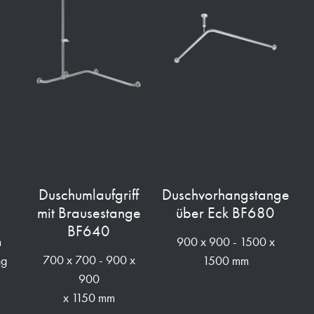
h
Duschumlaufgriff
Duschvorhangstange
mit Brausestange
über Eck BF680
BF640
m
900 x 900 - 1500 x
700 x 700 - 900 x
ng
1500 mm
900
x 1150 mm