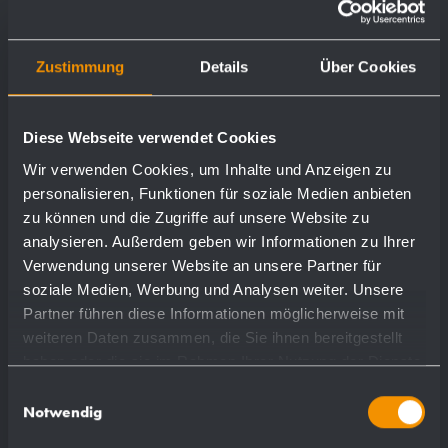
Zustimmung
Details
Über Cookies
Diese Webseite verwendet Cookies
Wir verwenden Cookies, um Inhalte und Anzeigen zu
personalisieren, Funktionen für soziale Medien anbieten
zu können und die Zugriffe auf unsere Website zu
analysieren. Außerdem geben wir Informationen zu Ihrer
Verwendung unserer Website an unsere Partner für
soziale Medien, Werbung und Analysen weiter. Unsere
Partner führen diese Informationen möglicherweise mit
weiteren Daten zusammen, die Sie ihnen bereitgestellt
haben oder die sie im Rahmen Ihrer Nutzung der Dienste
Winkelhaltegriff 45° BF630
gesammelt haben.
Einwilligungsauswahl
Notwendig
500 x 270 mm