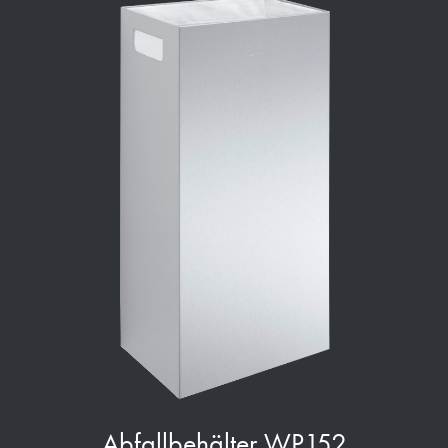
Abfallbehälter WP152