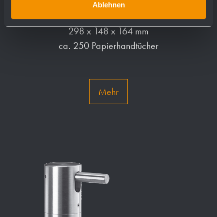
Handtuchspender WP166
Ablehnen
298 x 148 x 164 mm
ca. 250 Papierhandtücher
Mehr