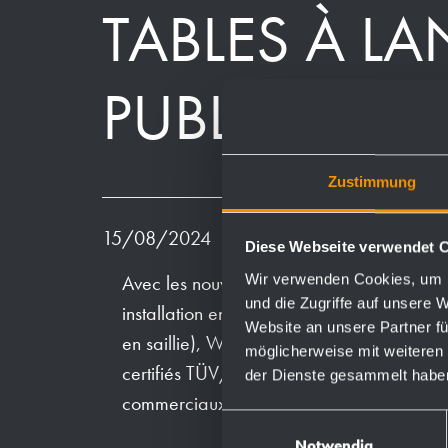
TABLES À L
PUBLICS ET
Zustimmung
15/08/2024
Diese Webseite verwendet 
Wir verwenden Cookies, um I
Avec les nouvelles tables à langer
WP221
und die Zugriffe auf unsere 
installation encastrée) et
WP2215
(pour ins
Website an unsere Partner fü
en saillie), Wagner EWAR propose des pr
möglicherweise mit weiteren
certifiés TÜV/GS pour les espaces public
der Dienste gesammelt habe
commerciaux.
Einwilligungsauswahl
Notwendig