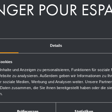
ANGER POUR ESP
 COMMERCIAUX
Details
Cookies
nhalte und Anzeigen zu personalisieren, Funktionen für soziale
0
(pour
Website zu analysieren. Außerdem geben wir Informationen zu I
tallation
r soziale Medien, Werbung und Analysen weiter. Unsere Partner
oduits
 Daten zusammen, die Sie ihnen bereitgestellt haben oder die s
s et
n.
Präferenzen
Statistiken