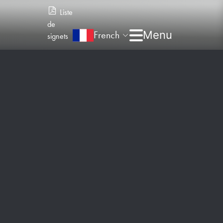
Liste
de
French
signets