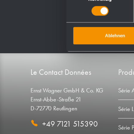
Ablehnen
Le Contact Données
Produ
Ernst Wagner GmbH & Co. KG
Série 
Ernst-Abbe-Straße 21
D-72770 Reutlingen
Série 
+49 7121 515390
Série 