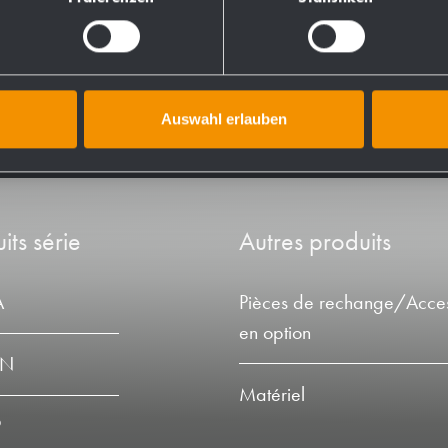
Auswahl erlauben
its série
Autres produits
A
Pièces de rechange/Acces
en option
LN
Matériel
P