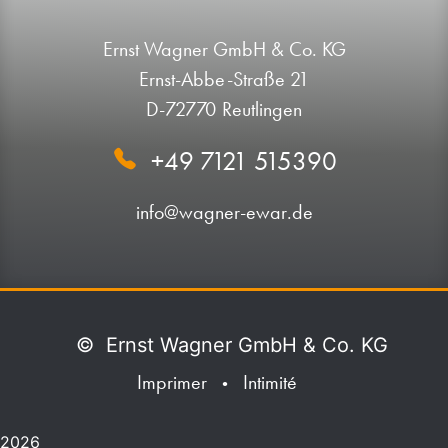
Ernst Wagner GmbH & Co. KG
Ernst-Abbe-Straße 21
D-72770 Reutlingen
+49 7121 515390
info@wagner-ewar.de
©
Ernst Wagner GmbH & Co. KG
Imprimer
Intimité
•
2026