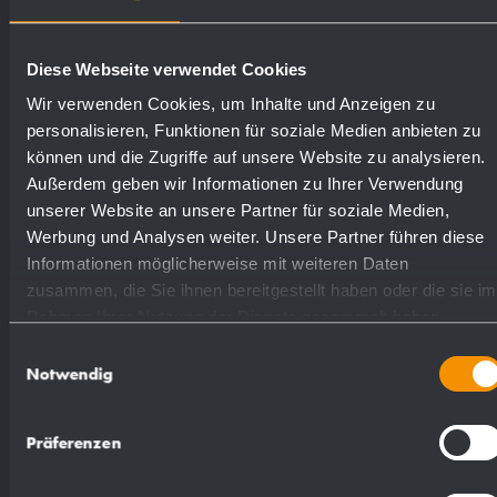
Article livré avec matériel de fixation.
Poids (en kg): 31.9
Diese Webseite verwendet Cookies
Wir verwenden Cookies, um Inhalte und Anzeigen zu
personalisieren, Funktionen für soziale Medien anbieten zu
Numéros de
können und die Zugriffe auf unsere Website zu analysieren.
Außerdem geben wir Informationen zu Ihrer Verwendung
Surfaces disponibles
commande
unserer Website an unsere Partner für soziale Medien,
Werbung und Analysen weiter. Unsere Partner führen diese
mat rectifié (standard)
727887
Informationen möglicherweise mit weiteren Daten
zusammen, die Sie ihnen bereitgestellt haben oder die sie im
Rahmen Ihrer Nutzung der Dienste gesammelt haben.
(coloré) plastifié
728887
Einwilligungsauswahl
Notwendig
Präferenzen