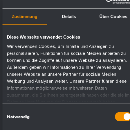
Oberflächen
Bestellnummern
Zustimmung
Details
Über Cookies
matt geschliffen (standard)
727887
Diese Webseite verwendet Cookies
Wir verwenden Cookies, um Inhalte und Anzeigen zu
(farbig) Pulver-beschichtet
728887
personalisieren, Funktionen für soziale Medien anbieten zu
können und die Zugriffe auf unsere Website zu analysieren.
Außerdem geben wir Informationen zu Ihrer Verwendung
unserer Website an unsere Partner für soziale Medien,
Werbung und Analysen weiter. Unsere Partner führen diese
Informationen möglicherweise mit weiteren Daten
zusammen, die Sie ihnen bereitgestellt haben oder die sie im
Textvorschlag für Ausschreibungen:
Rahmen Ihrer Nutzung der Dienste gesammelt haben.
Einwilligungsauswahl
Babywickeltisch aus Edelstahl
Notwendig
(Chromnickelstahl WN 1.4301) für Aufputz-