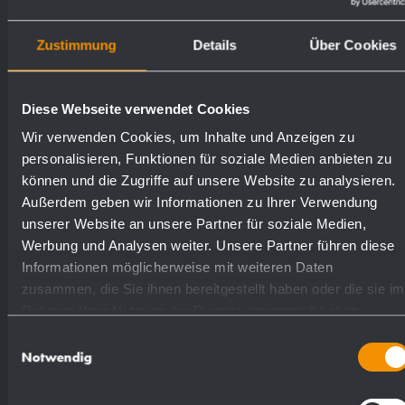
sur site, à travers les trous de fixation des parois
latérales.
Zustimmung
Details
Über Cookies
Article livré avec matériel de fixation.
Diese Webseite verwendet Cookies
Poids (en kg): 32.4
Wir verwenden Cookies, um Inhalte und Anzeigen zu
personalisieren, Funktionen für soziale Medien anbieten zu
können und die Zugriffe auf unsere Website zu analysieren.
Numéros de
Außerdem geben wir Informationen zu Ihrer Verwendung
unserer Website an unsere Partner für soziale Medien,
Surfaces disponibles
commande
Werbung und Analysen weiter. Unsere Partner führen diese
Informationen möglicherweise mit weiteren Daten
mat rectifié (standard)
727677
zusammen, die Sie ihnen bereitgestellt haben oder die sie im
Rahmen Ihrer Nutzung der Dienste gesammelt haben.
Einwilligungsauswahl
(coloré) plastifié
728677
Notwendig