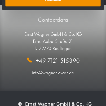
Contactdata
Ernst Wagner GmbH & Co. KG
Ernst-Abbe-Straße 21
D-72770 Reutlingen
+49 7121 515390
info@wagner-ewar.de
©
Ernst Wagner GmbH & Co. KG