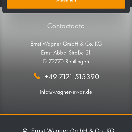
Contactdata
Ernst Wagner GmbH & Co. KG
Ernst-Abbe-Straße 21
D-72770 Reutlingen
+49 7121 515390
info@wagner-ewar.de
©
Ernst Wagner GmbH & Co. KG