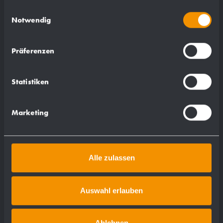
gesammelt haben.
Einwilligungsauswahl
Notwendig
Suitable for:
Präferenzen
WA100
Statistiken
WA100-1
WA110
Marketing
WA110-1
WA200
WA200-1
Alle zulassen
Auswahl erlauben
Ablehnen