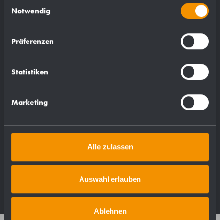
Einwilligungsauswahl
Notwendig
Präferenzen
Suitable for:
Statistiken
AC221
AC261
Marketing
WP161
WP162
Alle zulassen
Auswahl erlauben
Ablehnen