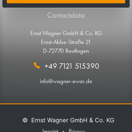
Contactdata
Ernst Wagner GmbH & Co. KG
Ernst-Abbe-Straße 21
D-72770 Reutlingen
+49 7121 515390
info@wagner-ewar.de
©
Ernst Wagner GmbH & Co. KG
Imprint
Privacy
•