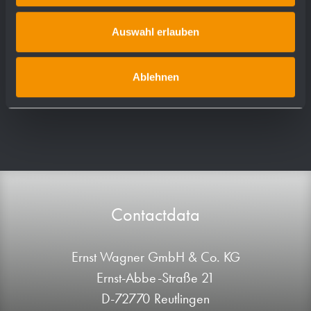
Downloads
Auswahl erlauben
768658_EN.PDF
Ablehnen
Contactdata
Ernst Wagner GmbH & Co. KG
Ernst-Abbe-Straße 21
D-72770 Reutlingen