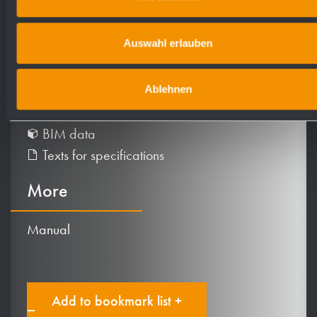
Downloads
Auswahl erlauben
Product information
Tec. drawing (PDF)
Ablehnen
Tec. drawing (DXF)
BIM data
Texts for specifications
More
Manual
Add to bookmark list +