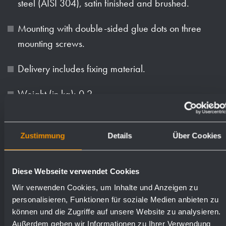
steel (AISI 304), satin finished and brushed.
Mounting with double-sided glue dots on three
mounting screws.
Delivery includes fixing material.
Weight (in kg): 0.2
Available surfaces
Order numbers
Zustimmung
Details
Über Cookies
satin finished (standard)
700401
Diese Webseite verwendet Cookies
Wir verwenden Cookies, um Inhalte und Anzeigen zu
personalisieren, Funktionen für soziale Medien anbieten zu
können und die Zugriffe auf unsere Website zu analysieren.
Außerdem geben wir Informationen zu Ihrer Verwendung