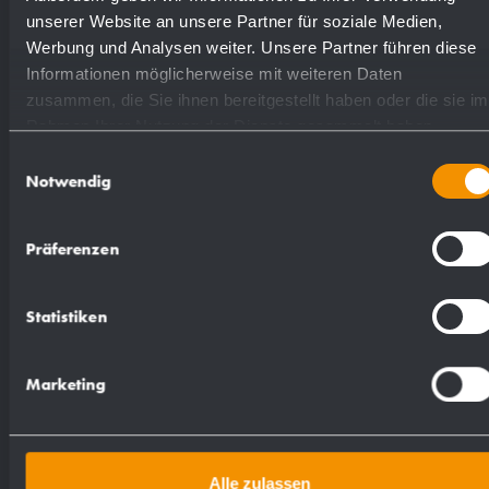
unserer Website an unsere Partner für soziale Medien,
Suggested text for specifications:
Werbung und Analysen weiter. Unsere Partner führen diese
Informationen möglicherweise mit weiteren Daten
zusammen, die Sie ihnen bereitgestellt haben oder die sie im
Pictogram for screwing with Man motif in 2 mm
Rahmen Ihrer Nutzung der Dienste gesammelt haben.
thick stainless steel (AISI 304), satin finished
Einwilligungsauswahl
and brushed. Delivery includes fixing material.
Notwendig
Dimensions: 120 x 135 x 2 mm
Präferenzen
Article No. AC401
Statistiken
Marketing
Alle zulassen