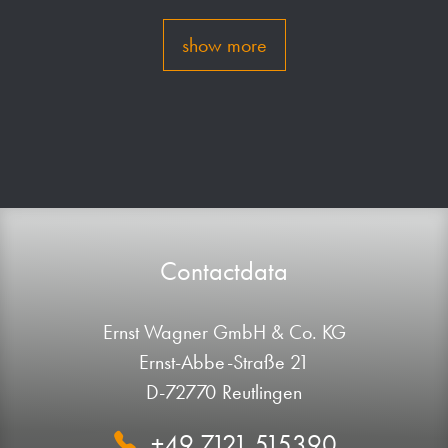
show more
Contactdata
Ernst Wagner GmbH & Co. KG
Ernst-Abbe-Straße 21
D-72770 Reutlingen
+49 7121 515390