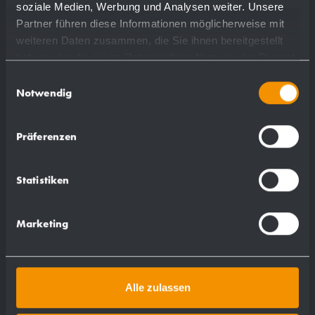
soziale Medien, Werbung und Analysen weiter. Unsere
Partner führen diese Informationen möglicherweise mit
weiteren Daten zusammen, die Sie ihnen bereitgestellt
haben oder die sie im Rahmen Ihrer Nutzung der Dienste
gesammelt haben.
"Woman" pictogram AC410
Einwilligungsauswahl
Notwendig
120 x 135 x 2 mm
self adhesive
Präferenzen
Statistiken
show more
Marketing
Alle zulassen