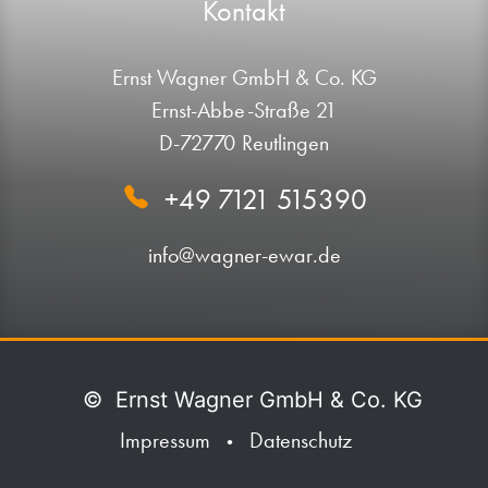
Kontakt
Ernst Wagner GmbH & Co. KG
Ernst-Abbe-Straße 21
D-72770 Reutlingen
+49 7121 515390
info@wagner-ewar.de
©
Ernst Wagner GmbH & Co. KG
Impressum
Datenschutz
•