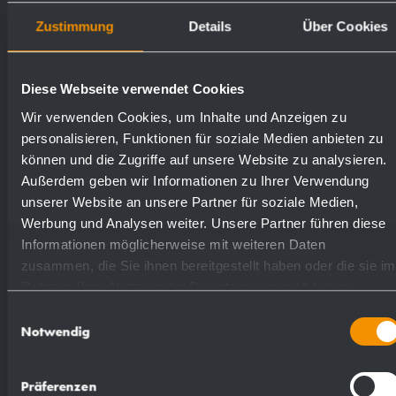
Oberflächen
Bestellnummern
Zustimmung
Details
Über Cookies
matt geschliffen (standard)
722977
Diese Webseite verwendet Cookies
Wir verwenden Cookies, um Inhalte und Anzeigen zu
personalisieren, Funktionen für soziale Medien anbieten zu
hochglanzpoliert
731977
können und die Zugriffe auf unsere Website zu analysieren.
Außerdem geben wir Informationen zu Ihrer Verwendung
(farbig) Pulver-beschichtet
728977
unserer Website an unsere Partner für soziale Medien,
Werbung und Analysen weiter. Unsere Partner führen diese
Informationen möglicherweise mit weiteren Daten
zusammen, die Sie ihnen bereitgestellt haben oder die sie im
Rahmen Ihrer Nutzung der Dienste gesammelt haben.
Einwilligungsauswahl
Notwendig
Textvorschlag für Ausschreibungen:
Kombination, bestehend aus Sensor-
Präferenzen