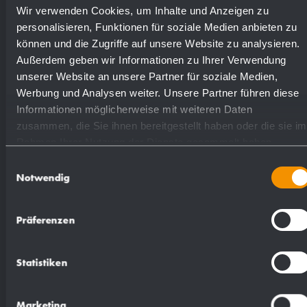
hochglanzpoliert
731995
Wir verwenden Cookies, um Inhalte und Anzeigen zu
personalisieren, Funktionen für soziale Medien anbieten zu
(farbig) Pulver-beschichtet
728995
können und die Zugriffe auf unsere Website zu analysieren.
Außerdem geben wir Informationen zu Ihrer Verwendung
unserer Website an unsere Partner für soziale Medien,
Werbung und Analysen weiter. Unsere Partner führen diese
Informationen möglicherweise mit weiteren Daten
zusammen, die Sie ihnen bereitgestellt haben oder die sie im
Rahmen Ihrer Nutzung der Dienste gesammelt haben.
Textvorschlag für Ausschreibungen:
Einwilligungsauswahl
Notwendig
Kombination, bestehend aus Handtuchspender
und Abfallbehälter aus Edelstahl
Präferenzen
(Chromnickelstahl WN 1.4301) für Aufputz-
Montage. Ganzedelstahlgehäuse; alle Ecken
Statistiken
voll verschweißt, Sichtflächen matt geschliffen
und gebürstet. Handtuchspender mit
Marketing