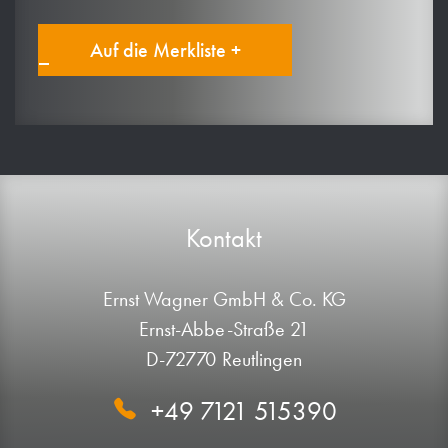
Auf die Merkliste +
Kontakt
Ernst Wagner GmbH & Co. KG
Ernst-Abbe-Straße 21
D-72770 Reutlingen
+49 7121 515390