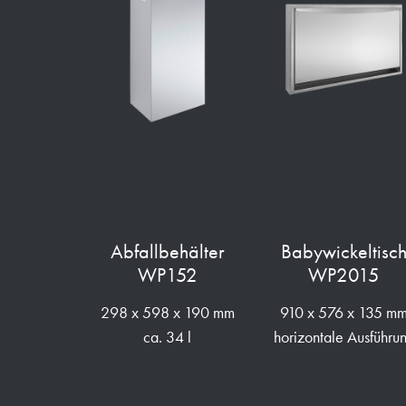
Abfallbehälter
Babywickeltisc
WP152
WP2015
298 x 598 x 190 mm
910 x 576 x 135 m
ca. 34 l
horizontale Ausführu