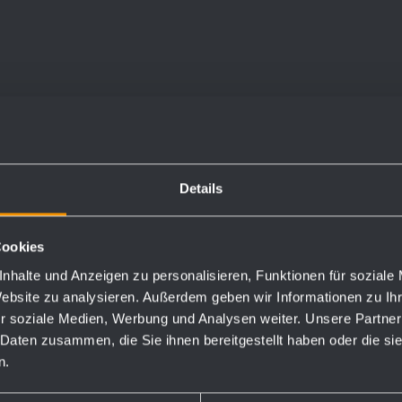
Toilettenpapierhalter
Rückenlehne für
BA010
WC-Sitz BA250
Details
140 x 60 mm
543 x 180 x 140 mm
fest angeschweißt
Cookies
nhalte und Anzeigen zu personalisieren, Funktionen für soziale
Website zu analysieren. Außerdem geben wir Informationen zu I
r soziale Medien, Werbung und Analysen weiter. Unsere Partner
plus de détails
plus de détails
 Daten zusammen, die Sie ihnen bereitgestellt haben oder die s
n.