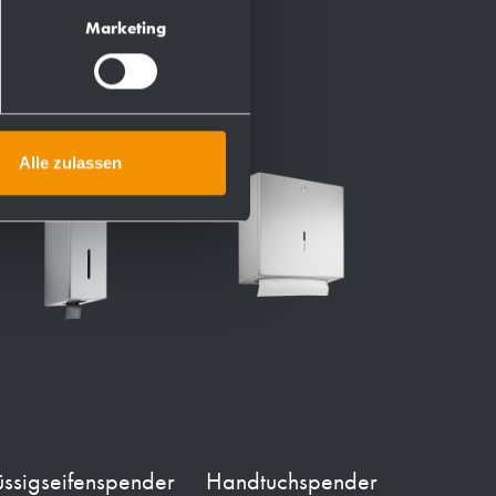
Marketing
Alle zulassen
üssigseifenspender
Handtuchspender