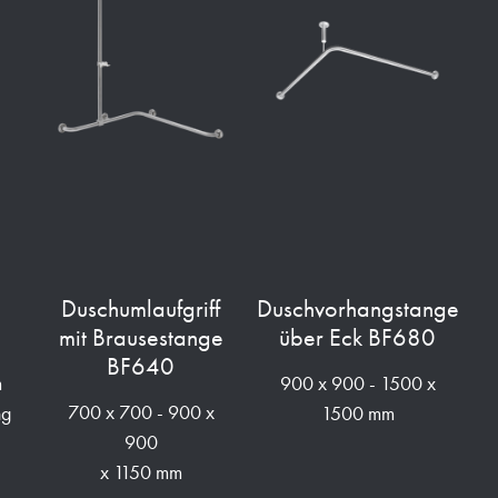
h
Duschumlaufgriff
Duschvorhangstange
mit Brausestange
über Eck BF680
BF640
m
900 x 900 - 1500 x
700 x 700 - 900 x
ng
1500 mm
900
x 1150 mm