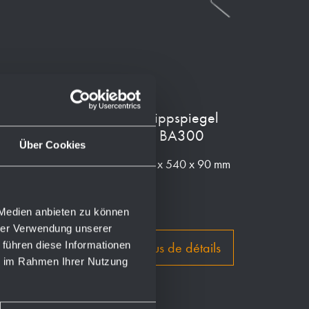
Korb-Ablage
Kippspiegel
gerade BA270
BA300
Über Cookies
265 x 87 x 123 mm
600 x 540 x 90 mm
 Medien anbieten zu können
hrer Verwendung unserer
 führen diese Informationen
plus de détails
plus de détails
ie im Rahmen Ihrer Nutzung