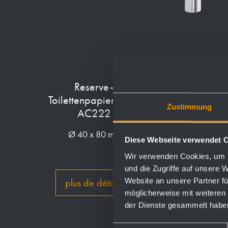
Reserve-
Bürstengarnitur
Toilettenpapierhalter
AC261
Zustimmung
AC222
97 x 391 x 129 mm
Ø 40 x 80 mm
Diese Webseite verwendet 
Wir verwenden Cookies, um I
und die Zugriffe auf unsere 
Website an unsere Partner fü
plus de détails
plus de détails
möglicherweise mit weiteren
der Dienste gesammelt habe