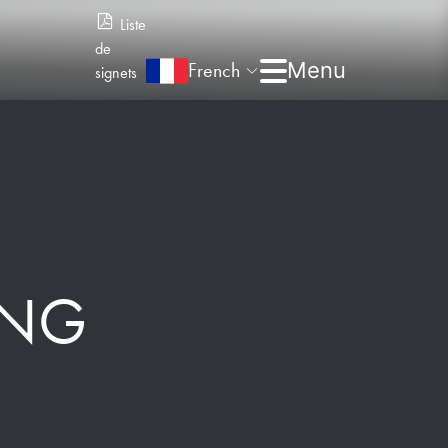
Liste
de
French
signets
ING