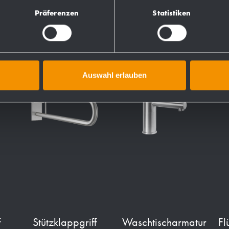
Präferenzen
Statistiken
Auswahl erlauben
f
Stützklappgriff
Waschtischarmatur
Fl