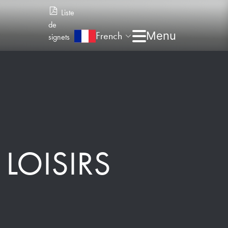
Liste
de
French
signets
 LOISIRS