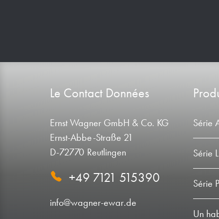
Le Contact Données
Produ
Ernst Wagner GmbH & Co. KG
Série 
Ernst-Abbe-Straße 21
D-72770 Reutlingen
Série 
+49 7121 515390
Série 
info@wagner-ewar.de
Un habi