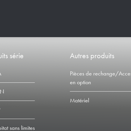
its série
Autres produits
A
Pièces de rechange/Acces
en option
LN
Matériel
P
tat sans limites