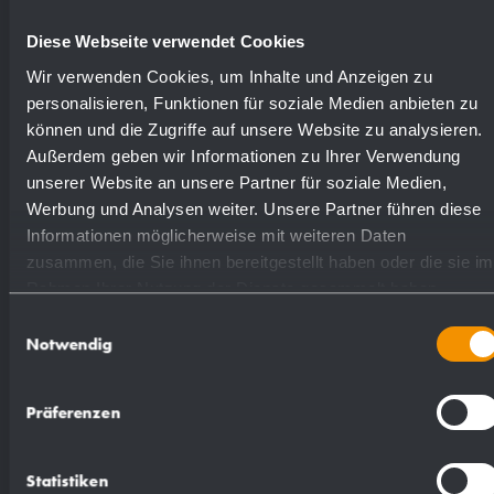
Numéros de
Surfaces disponibles
commande
Diese Webseite verwendet Cookies
Wir verwenden Cookies, um Inhalte und Anzeigen zu
personalisieren, Funktionen für soziale Medien anbieten zu
mat rectifié (standard)
828180
können und die Zugriffe auf unsere Website zu analysieren.
Außerdem geben wir Informationen zu Ihrer Verwendung
poli
831180
unserer Website an unsere Partner für soziale Medien,
Werbung und Analysen weiter. Unsere Partner führen diese
Informationen möglicherweise mit weiteren Daten
(coloré) plastifié
829180
zusammen, die Sie ihnen bereitgestellt haben oder die sie im
Rahmen Ihrer Nutzung der Dienste gesammelt haben.
Einwilligungsauswahl
Notwendig
Präferenzen
Proposition de texte pour les spécifications :
Statistiken
Poubelle en acier inoxydable (acier au nickel-