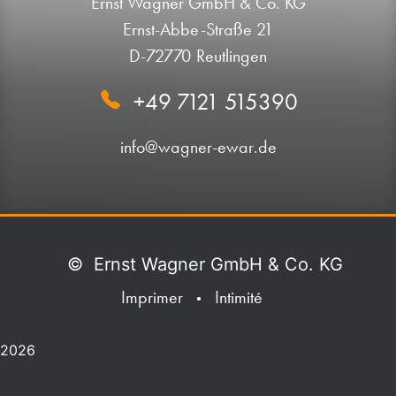
Ernst Wagner GmbH & Co. KG
Ernst-Abbe-Straße 21
D-72770 Reutlingen
+49 7121 515390
info@wagner-ewar.de
©
Ernst Wagner GmbH & Co. KG
Imprimer
Intimité
•
2026