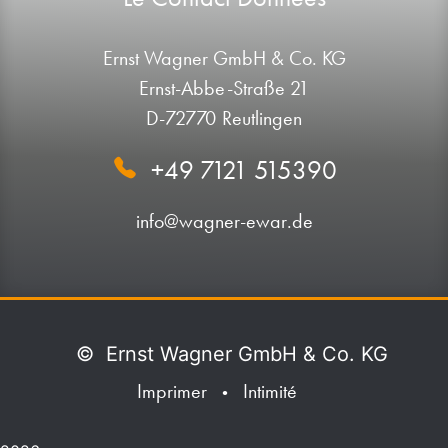
Ernst Wagner GmbH & Co. KG
Ernst-Abbe-Straße 21
D-72770 Reutlingen
+49 7121 515390
info@wagner-ewar.de
©
Ernst Wagner GmbH & Co. KG
Imprimer
Intimité
•