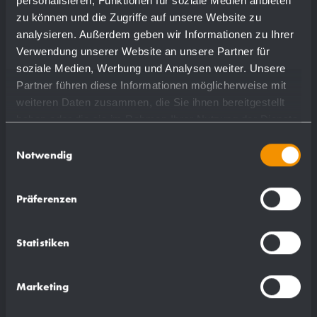
personalisieren, Funktionen für soziale Medien anbieten
zu können und die Zugriffe auf unsere Website zu
plus de détails
analysieren. Außerdem geben wir Informationen zu Ihrer
Verwendung unserer Website an unsere Partner für
soziale Medien, Werbung und Analysen weiter. Unsere
Partner führen diese Informationen möglicherweise mit
weiteren Daten zusammen, die Sie ihnen bereitgestellt
haben oder die sie im Rahmen Ihrer Nutzung der Dienste
gesammelt haben.
Einwilligungsauswahl
Notwendig
Präferenzen
Statistiken
Marketing