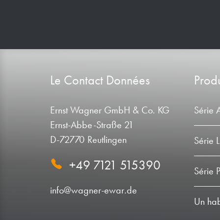
Le Contact Données
Produ
Ernst Wagner GmbH & Co. KG
Série 
Ernst-Abbe-Straße 21
D-72770 Reutlingen
Série 
+49 7121 515390
Série 
info@wagner-ewar.de
Un habi