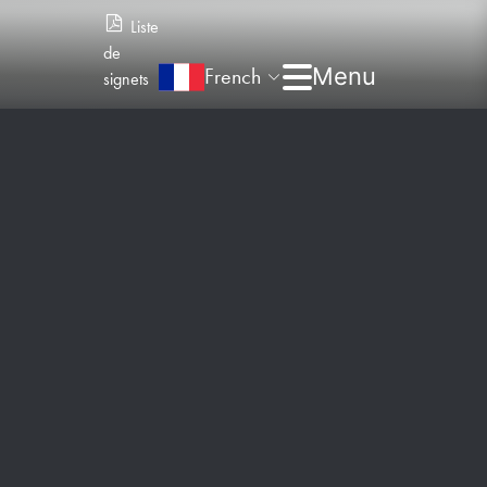
Liste
de
French
signets