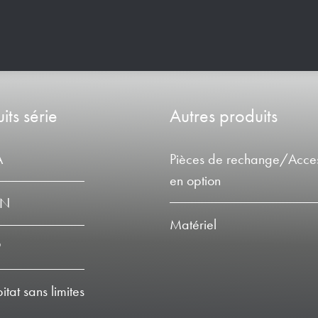
its série
Autres produits
A
Pièces de rechange/Acces
en option
LN
Matériel
P
tat sans limites