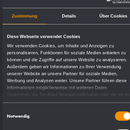
Numéros de
Zustimmung
Details
Über Cookies
Surfaces disponibles
commande
Diese Webseite verwendet Cookies
mat rectifié (standard)
727830
Wir verwenden Cookies, um Inhalte und Anzeigen zu
personalisieren, Funktionen für soziale Medien anbieten zu
können und die Zugriffe auf unsere Website zu analysieren.
(coloré) plastifié
728830
Außerdem geben wir Informationen zu Ihrer Verwendung
unserer Website an unsere Partner für soziale Medien,
Werbung und Analysen weiter. Unsere Partner führen diese
Informationen möglicherweise mit weiteren Daten
zusammen, die Sie ihnen bereitgestellt haben oder die sie im
Rahmen Ihrer Nutzung der Dienste gesammelt haben.
Proposition de texte pour les spécifications :
Einwilligungsauswahl
Notwendig
Station dhygiène comprenant distributeur de