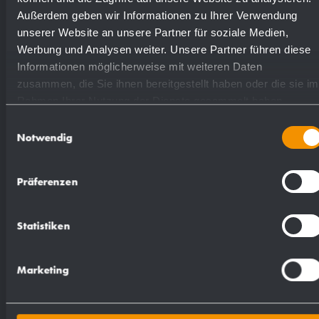
mat rectifié (standard)
827114
Außerdem geben wir Informationen zu Ihrer Verwendung
unserer Website an unsere Partner für soziale Medien,
poli
831114
Werbung und Analysen weiter. Unsere Partner führen diese
Informationen möglicherweise mit weiteren Daten
zusammen, die Sie ihnen bereitgestellt haben oder die sie im
(coloré) plastifié
828114
Rahmen Ihrer Nutzung der Dienste gesammelt haben.
Einwilligungsauswahl
Notwendig
Präferenzen
Proposition de texte pour les spécifications :
Statistiken
Distributeur de savon liquide à capteur en acier
inoxydable (acier au nickel-chrome
Marketing
EN 1.4404) pour montage en saillie. Boîtier
modulaire entièrement en acier inoxydable