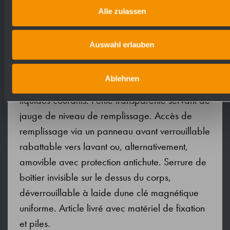
composé dun panneau arrière de montage,
Alle zulassen
dun corps et dun panneau avant droit de 2 mm
dépaisseur, surfaces visibles mates rectifiées et
Auswahl erlauben
brossées. Avec pompe à savon sans contact et
antifuite ainsi que réservoir à clipser de 850 ml.
Ablehnen
Prévu pour lotions pour les mains ou savons
liquides courants. Fente transparente servant de
jauge de niveau de remplissage. Accès de
remplissage via un panneau avant verrouillable
rabattable vers lavant ou, alternativement,
amovible avec protection antichute. Serrure de
boîtier invisible sur le dessus du corps,
déverrouillable à laide dune clé magnétique
uniforme. Article livré avec matériel de fixation
et piles.