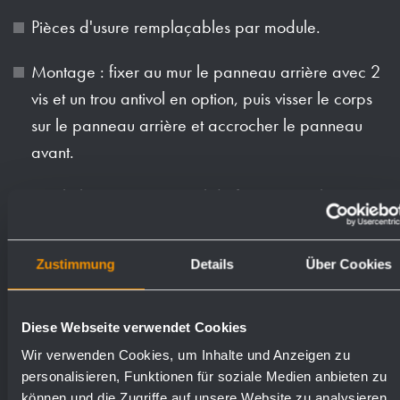
Pièces d'usure remplaçables par module.
Montage : fixer au mur le panneau arrière avec 2
vis et un trou antivol en option, puis visser le corps
sur le panneau arrière et accrocher le panneau
avant.
Article livré avec matériel de fixation et piles.
Poids (en kg): 3.6
Zustimmung
Details
Über Cookies
Numéros de
Diese Webseite verwendet Cookies
Surfaces disponibles
commande
Wir verwenden Cookies, um Inhalte und Anzeigen zu
personalisieren, Funktionen für soziale Medien anbieten zu
können und die Zugriffe auf unsere Website zu analysieren.