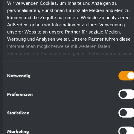
Wir verwenden Cookies, um Inhalte und Anzeigen zu
personalisieren, Funktionen für soziale Medien anbieten zu
können und die Zugriffe auf unsere Website zu analysieren.
Außerdem geben wir Informationen zu Ihrer Verwendung
unserer Website an unsere Partner für soziale Medien,
Werbung und Analysen weiter. Unsere Partner führen diese
Textvorschlag für Ausschreibungen:
Informationen möglicherweise mit weiteren Daten
zusammen, die Sie ihnen bereitgestellt haben oder die sie im
Rahmen Ihrer Nutzung der Dienste gesammelt haben.
Kombination, bestehend aus Handtuchspender
Einwilligungsauswahl
und Abfallbehälter aus Edelstahl
Notwendig
(Chromnickelstahl WN 1.4301) für Untertisch-
Montage. Ganzedelstahlgehäuse; alle Ecken
Präferenzen
voll verschweißt, Sichtflächen matt geschliffen
und gebürstet. Handtuchspender mit
Statistiken
tiefgezogener Papierentnahmeöffnung,
Füllmenge ca. 250 Papierhandtücher. Zum
Marketing