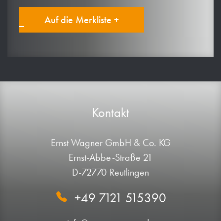
Auf die Merkliste +
Kontakt
Ernst Wagner GmbH & Co. KG
Ernst-Abbe-Straße 21
D-72770 Reutlingen
+49 7121 515390