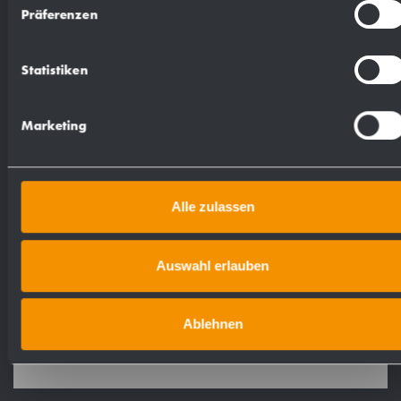
WN 1.4305) für Waschtisch-Montage.
Präferenzen
Massiver eckiger Edelstahlkorpus; Sichtflächen
matt geschliffen. Keramische Mischpatrone mit
Statistiken
einstellbarer Temperaturbegrenzung. Lieferung
einschließlich Befestigungsmaterial und zwei
Marketing
flexiblen, Edelstahl - ummantelten
Anschlussschläuchen.
Alle zulassen
Abmessungen 50 x 281 x 161 mm
Auslaufhöhe 201 mm
Auswahl erlauben
Ausladung 97 mm
Länge Bedienhebel 65 mm
Ablehnen
Artikel Nr. WA510