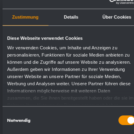
Oberflächen
Bestellnummern
Zustimmung
Details
Über Cookies
matt geschliffen (standard)
925265
Diese Webseite verwendet Cookies
Wir verwenden Cookies, um Inhalte und Anzeigen zu
hochglanzpoliert
932265
personalisieren, Funktionen für soziale Medien anbieten zu
können und die Zugriffe auf unsere Website zu analysieren.
Außerdem geben wir Informationen zu Ihrer Verwendung
unserer Website an unsere Partner für soziale Medien,
Werbung und Analysen weiter. Unsere Partner führen diese
Informationen möglicherweise mit weiteren Daten
zusammen, die Sie ihnen bereitgestellt haben oder die sie im
Textvorschlag für Ausschreibungen:
Rahmen Ihrer Nutzung der Dienste gesammelt haben.
Einwilligungsauswahl
Einhebel-Waschtischarmatur ­Ausführung
Notwendig
Normaldruck aus Edelstahl (Chromnickelstahl