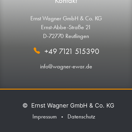
Kontakt
Ernst Wagner GmbH & Co. KG
Ernst-Abbe-Straße 21
D-72770 Reutlingen
+49 7121 515390
info@wagner-ewar.de
©
Ernst Wagner GmbH & Co. KG
Impressum
Datenschutz
•