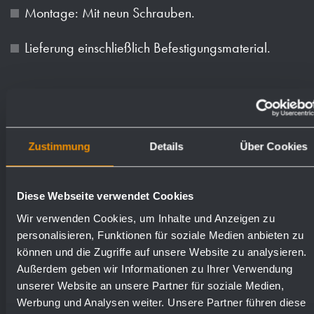
Montage: Mit neun Schrauben.
Lieferung einschließlich Befestigungsmaterial.
Zustimmung
Details
Über Cookies
Textvorschlag für Ausschreibungen:
Diese Webseite verwendet Cookies
Wand-Boden-Stützgriff aus Edelstahl
Wir verwenden Cookies, um Inhalte und Anzeigen zu
personalisieren, Funktionen für soziale Medien anbieten zu
(Chromnickelstahl WN 1.4301),
können und die Zugriffe auf unsere Website zu analysieren.
Rohraußendurchmesser 32 mm, Oberfläche
Außerdem geben wir Informationen zu Ihrer Verwendung
matt geschliffen. Wand-/Bodenbefestigungen
unserer Website an unsere Partner für soziale Medien,
mit 8-Punkt-Befestigungsplatte  frei drehbar und
Werbung und Analysen weiter. Unsere Partner führen diese