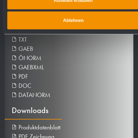
Auswahl erlauben
Ablehnen
Ausschreibungstexte
TXT
GAEB
ÖNORM
GAEBXML
PDF
DOC
DATANORM
Downloads
Produktdatenblatt
PDF Zeichnung