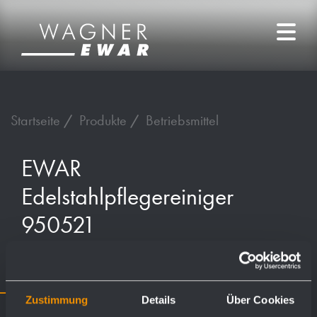
Startseite
Produkte
Betriebsmittel
EWAR
Edelstahlpflegereiniger
950521
400 ml 240 x 130 x 70 mm
Zustimmung
Details
Über Cookies