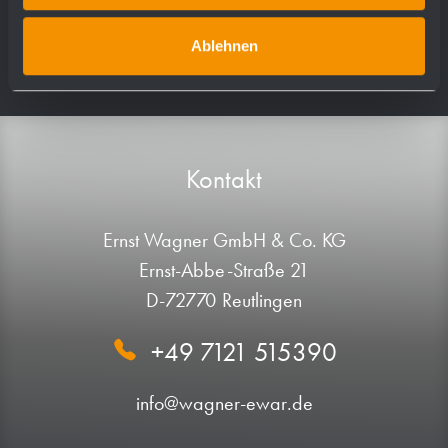
Ablehnen
Kontakt
Ernst Wagner GmbH & Co. KG
Ernst-Abbe-Straße 21
D-72770 Reutlingen
+49 7121 515390
info@wagner-ewar.de