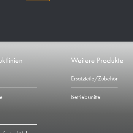
ktlinien
Weitere Produkte
Ersatzteile/Zubehör
ie
Betriebsmittel