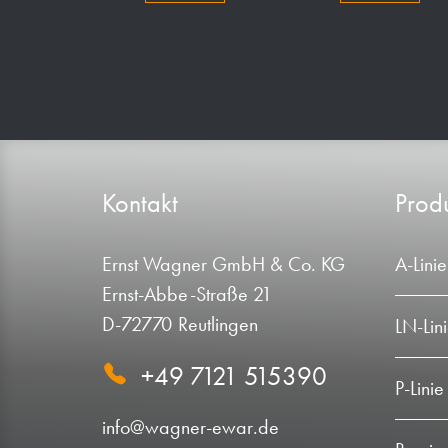
Kontakt
Produ
Ernst Wagner GmbH & Co. KG
A-Linie
Ernst-Abbe-Straße 21
D-72770 Reutlingen
LN-Lin
+49 7121 515390
P-Linie
info@wagner-ewar.de