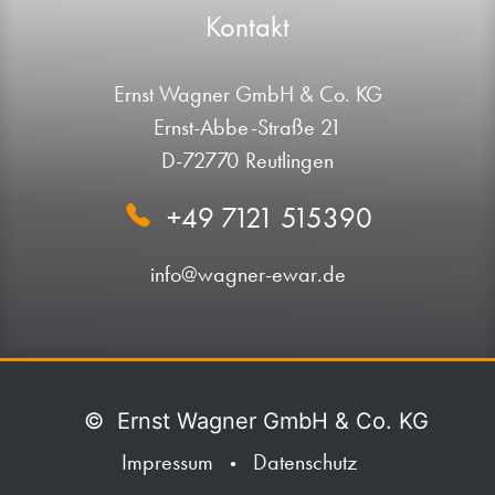
Kontakt
Ernst Wagner GmbH & Co. KG
Ernst-Abbe-Straße 21
D-72770 Reutlingen
+49 7121 515390
info@wagner-ewar.de
©
Ernst Wagner GmbH & Co. KG
Impressum
Datenschutz
•