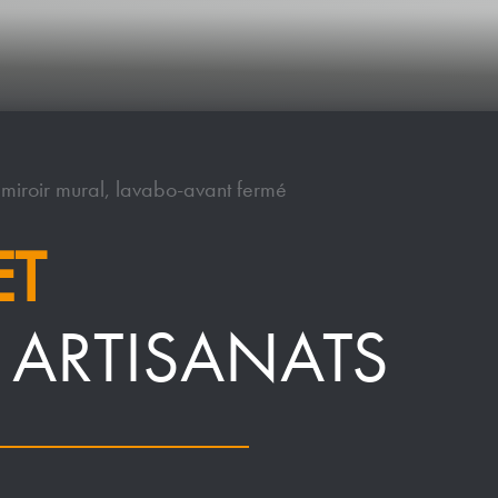
 miroir mural, lavabo-avant fermé
ET
/ ARTISANATS