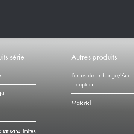
its série
Autres produits
A
Pièces de rechange/Acces
en option
LN
Matériel
P
tat sans limites