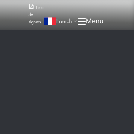
Liste
de
French
signets