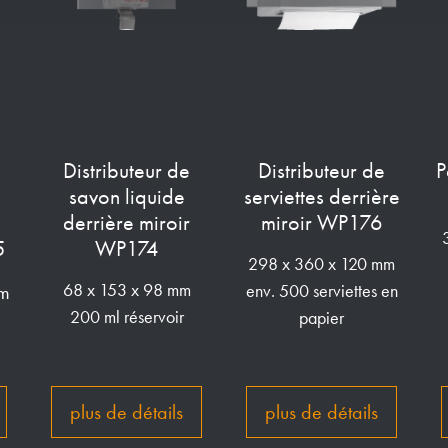
Distributeur de
Distributeur de
P
savon liquide
serviettes derrière
derrière miroir
miroir WP176
5
WP174
298 x 360 x 120 mm
mm
68 x 153 x 98 mm
env. 500 serviettes en
200 ml réservoir
papier
plus de détails
plus de détails