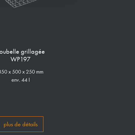
oubelle grillagée
WP197
350 x 500 x 250 mm
env. 44 l
plus de détails