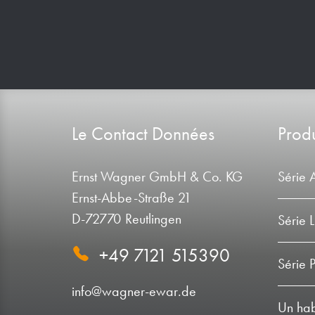
Le Contact Données
Produ
Ernst Wagner GmbH & Co. KG
Série 
Ernst-Abbe-Straße 21
D-72770 Reutlingen
Série 
+49 7121 515390
Série 
info@wagner-ewar.de
Un habi