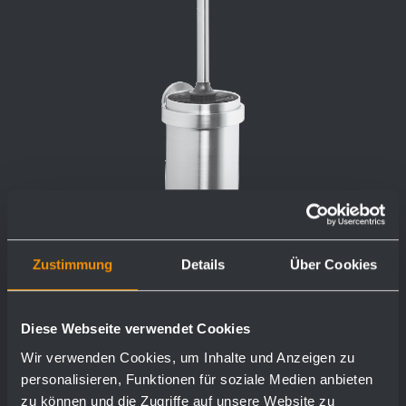
Garniture de brosse AC261
Zustimmung
Details
Über Cookies
97 x 391 x 129 mm
Diese Webseite verwendet Cookies
Wir verwenden Cookies, um Inhalte und Anzeigen zu
personalisieren, Funktionen für soziale Medien anbieten
plus de détails
zu können und die Zugriffe auf unsere Website zu