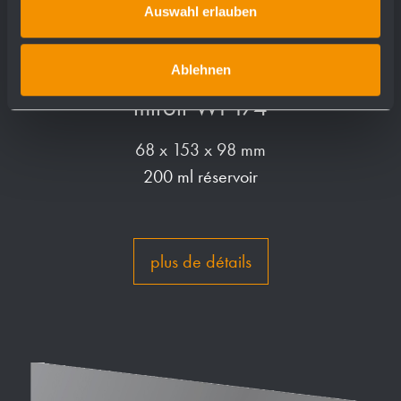
Auswahl erlauben
Ablehnen
Distributeur de savon liquide derrière
miroir WP174
68 x 153 x 98 mm
200 ml réservoir
plus de détails