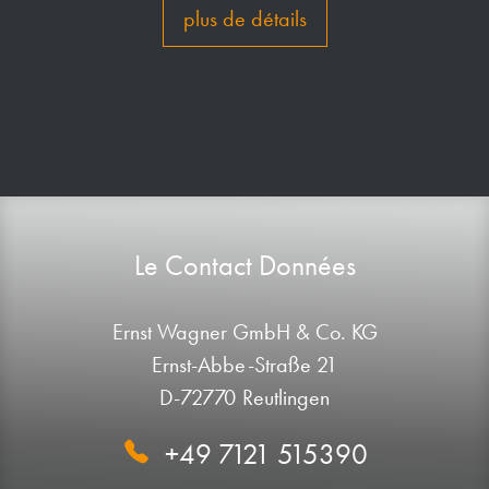
plus de détails
Le Contact Données
Ernst Wagner GmbH & Co. KG
Ernst-Abbe-Straße 21
D-72770 Reutlingen
+49 7121 515390