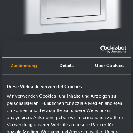
Zustimmung
Details
Über Cookies
Battant d‘introduction avec cadre de
montage WP135
Diese Webseite verwendet Cookies
298 x 148 x 32 mm
Wir verwenden Cookies, um Inhalte und Anzeigen zu
personalisieren, Funktionen für soziale Medien anbieten
zu können und die Zugriffe auf unsere Website zu
analysieren. Außerdem geben wir Informationen zu Ihrer
plus de détails
Verwendung unserer Website an unsere Partner für
soziale Medien, Werbung und Analysen weiter. Unsere