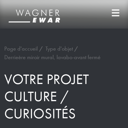
Page d'accueil
Type d'objet
Derrieère miroir mural, lavabo-avant fermé
VOTRE PROJET
CULTURE /
CURIOSITÉS