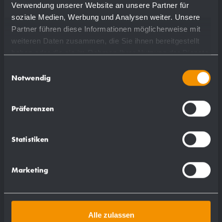
Verwendung unserer Website an unsere Partner für
soziale Medien, Werbung und Analysen weiter. Unsere
Partner führen diese Informationen möglicherweise mit
weiteren Daten zusammen, die Sie ihnen bereitgestellt
haben oder die sie im Rahmen Ihrer Nutzung der Dienste
gesammelt haben.
Einwilligungsauswahl
Notwendig
Präferenzen
Distributeur de savon de lavabo en
inox WP195
Statistiken
Ø 30 x 128 mm
bec 90 mm
Marketing
plus de détails
Alle zulassen