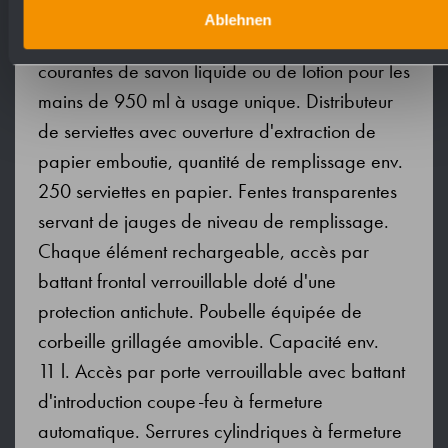
savon avec pompe à savon antifuite et utilisable
Ablehnen
d'une seule main. Prévue pour des bouteilles
courantes de savon liquide ou de lotion pour les
mains de 950 ml à usage unique. Distributeur
de serviettes avec ouverture d'extraction de
papier emboutie, quantité de remplissage env.
250 serviettes en papier. Fentes transparentes
servant de jauges de niveau de remplissage.
Chaque élément rechargeable, accès par
battant frontal verrouillable doté d'une
protection antichute. Poubelle équipée de
corbeille grillagée amovible. Capacité env.
11 l. Accès par porte verrouillable avec battant
d'introduction coupe-feu à fermeture
automatique. Serrures cylindriques à fermeture