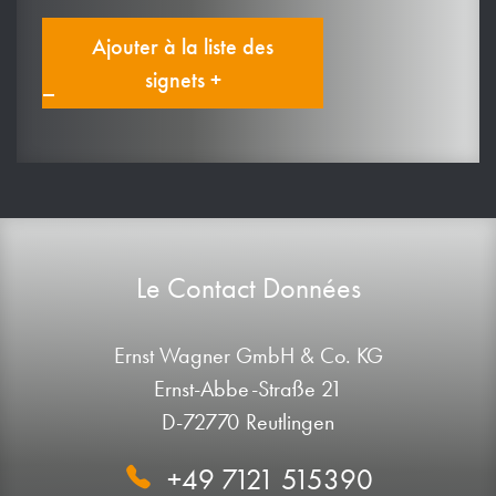
Ajouter à la liste des
signets +
Le Contact Données
Ernst Wagner GmbH & Co. KG
Ernst-Abbe-Straße 21
D-72770 Reutlingen
+49 7121 515390