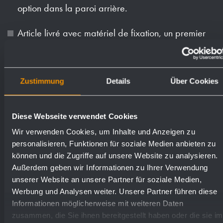
option dans la paroi arrière.
Article livré avec matériel de fixation, un premier
remplissage de savon et un paquet de mouchoirs
en papier.
Zustimmung
Details
Über Cookies
Poids (en kg): 14.6
Diese Webseite verwendet Cookies
Numéros de
Wir verwenden Cookies, um Inhalte und Anzeigen zu
Surfaces disponibles
commande
personalisieren, Funktionen für soziale Medien anbieten zu
können und die Zugriffe auf unsere Website zu analysieren.
Außerdem geben wir Informationen zu Ihrer Verwendung
mat rectifié (standard)
727645
unserer Website an unsere Partner für soziale Medien,
Werbung und Analysen weiter. Unsere Partner führen diese
Informationen möglicherweise mit weiteren Daten
poli
732970
zusammen, die Sie ihnen bereitgestellt haben oder die sie im