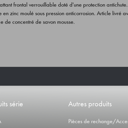
ant frontal verrouillable doté d'une protection antichute.
e en zinc moulé sous pression anticorrosion. Article livré a
age de concentré de savon mousse.
its série
Autres produits
A
Pièces de rechange/Acces