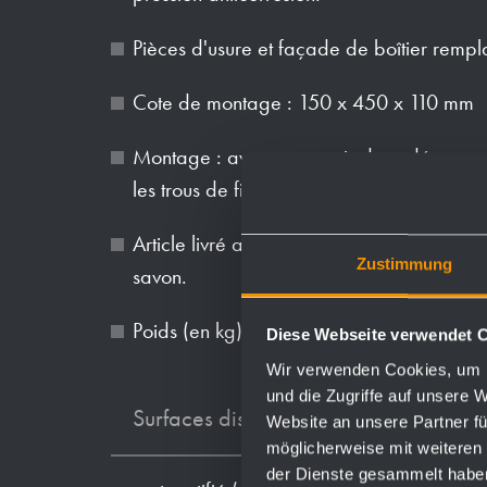
Pièces d'usure et façade de boîtier remp
Cote de montage : 150 x 450 x 110 mm
Montage : avec quatre vis dans découpe ré
les trous de fixation des parois latérales.
Article livré avec matériel de fixation et
Zustimmung
savon.
Poids (en kg): 3.4
Diese Webseite verwendet 
Wir verwenden Cookies, um I
und die Zugriffe auf unsere 
Surfaces disponibles
Website an unsere Partner fü
möglicherweise mit weiteren
der Dienste gesammelt habe