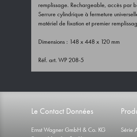
remplissage. Rechargeable, accès par batt
Serrure cylindrique à fermeture universell
matériel de fixation et premier rempliss
Dimensions : 148 x 448 x 120 mm
Réf. art. WP 208-5
Le Contact Données
Produ
Ernst Wagner GmbH & Co. KG
Série 