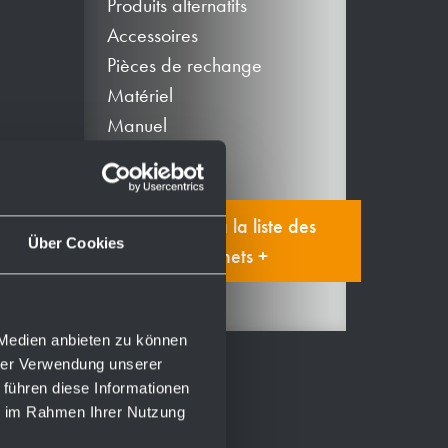
Produits alternatifs
Accessoires
Pièces de rechange
Matériel
Manuel
Ajouter à la liste des
Über Cookies
signets +
 Medien anbieten zu können
hrer Verwendung unserer
 führen diese Informationen
ie im Rahmen Ihrer Nutzung