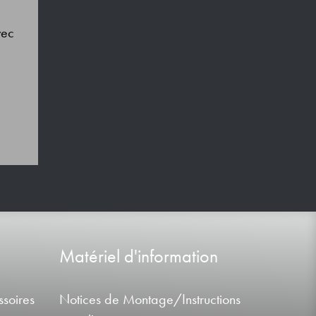
vec
Matériel d'information
soires
Notices de Montage/Instructions