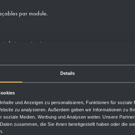
laçables par module.
alisée sur site, à travers
 premier remplissage de
Details
Cookies
nhalte und Anzeigen zu personalisieren, Funktionen für soziale
Website zu analysieren. Außerdem geben wir Informationen zu I
Numéros de commande
r soziale Medien, Werbung und Analysen weiter. Unsere Partner
 Daten zusammen, die Sie ihnen bereitgestellt haben oder die s
n.