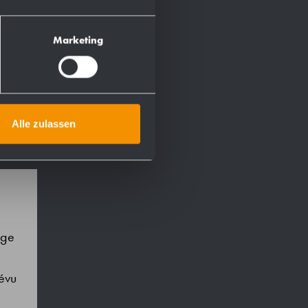
Marketing
Alle zulassen
age
révu