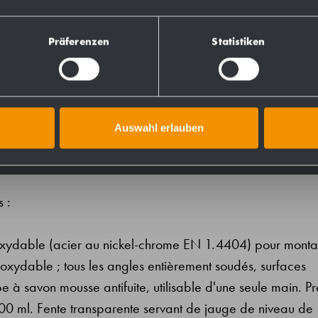
727591
Präferenzen
Statistiken
731591
728591
Auswahl erlauben
s :
noxydable (acier au nickel-chrome EN 1.4404) pour mont
inoxydable ; tous les angles entièrement soudés, surfaces
pe à savon mousse antifuite, utilisable d'une seule main. P
0 ml. Fente transparente servant de jauge de niveau de