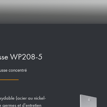
ousse WP208-5
usse concentré
xydable (acier au nickel-
 germes et d'entretien