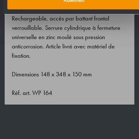
Ablehnen
jauge de niveau de remplissage.
Rechargeable, accès par battant frontal
verrouillable. Serrure cylindrique à fermeture
universelle en zinc moulé sous pression
anticorrosion. Article livré avec matériel de
fixation.
Dimensions 148 x 348 x 150 mm
Réf. art. WP 164