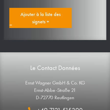
Ajouter à la liste des
signets +
Le Contact Données
Ernst Wagner GmbH & Co. KG
Ernst-Abbe-Straße 21
D-72770 Reutlingen