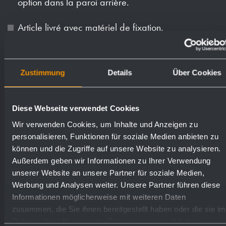
option dans la paroi arrière.
Article livré avec matériel de fixation.
Poids (en kg): 3.9
Zustimmung
Details
Über Cookies
Numéros de
Surfaces disponibles
commande
Diese Webseite verwendet Cookies
Wir verwenden Cookies, um Inhalte und Anzeigen zu
personalisieren, Funktionen für soziale Medien anbieten zu
mat rectifié (standard)
727200
können und die Zugriffe auf unsere Website zu analysieren.
Außerdem geben wir Informationen zu Ihrer Verwendung
unserer Website an unsere Partner für soziale Medien,
poli
733200
Werbung und Analysen weiter. Unsere Partner führen diese
Informationen möglicherweise mit weiteren Daten
(coloré) plastifié
728203
zusammen, die Sie ihnen bereitgestellt haben oder die sie im
Rahmen Ihrer Nutzung der Dienste gesammelt haben.