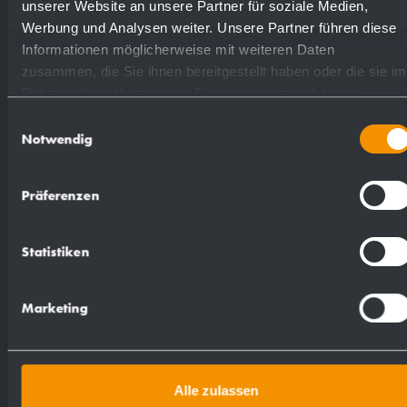
unserer Website an unsere Partner für soziale Medien,
(coloré) plastifié
828162
Werbung und Analysen weiter. Unsere Partner führen diese
Informationen möglicherweise mit weiteren Daten
zusammen, die Sie ihnen bereitgestellt haben oder die sie im
Rahmen Ihrer Nutzung der Dienste gesammelt haben.
Einwilligungsauswahl
Notwendig
Proposition de texte pour les spécifications :
Präferenzen
Poubelle en acier inoxydable (acier au nickel-
chrome EN 1.4301) pour montage en saillie.
Statistiken
Boîtier modulaire entièrement en acier
inoxydable composé dun panneau arrière de
Marketing
montage, dun corps et dun panneau avant droit
de 2 mm dépaisseur, surfaces visibles mates
rectifiées et brossées. Équipée de sac à fond
Alle zulassen
plat textile amovible en polypropylène,