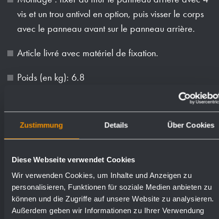
vis et un trou antivol en option, puis visser le corps
avec le panneau avant sur le panneau arrière.
Article livré avec matériel de fixation.
Poids (en kg): 6.8
Numéros de
Zustimmung
Details
Über Cookies
Surfaces disponibles
commande
Diese Webseite verwendet Cookies
mat rectifié (standard)
827162
Wir verwenden Cookies, um Inhalte und Anzeigen zu
personalisieren, Funktionen für soziale Medien anbieten zu
poli
831162
können und die Zugriffe auf unsere Website zu analysieren.
Außerdem geben wir Informationen zu Ihrer Verwendung