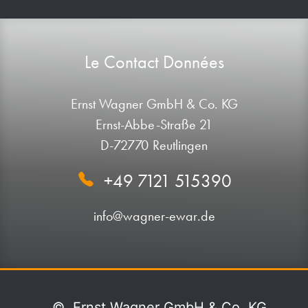
Le Contact Données
Ernst Wagner GmbH & Co. KG
Ernst-Abbe-Straße 21
D-72770 Reutlingen
+49 7121 515390
info@wagner-ewar.de
©
Ernst Wagner GmbH & Co. KG