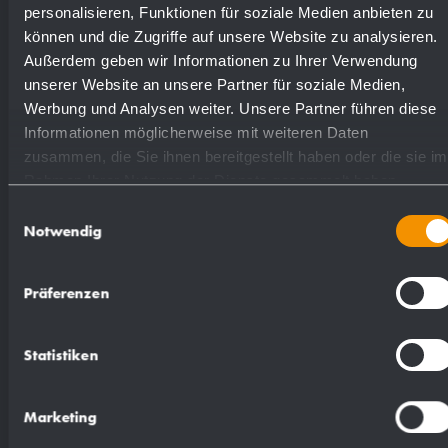
personalisieren, Funktionen für soziale Medien anbieten zu
können und die Zugriffe auf unsere Website zu analysieren.
Außerdem geben wir Informationen zu Ihrer Verwendung
Proposition de texte pour les spécifications :
unserer Website an unsere Partner für soziale Medien,
Werbung und Analysen weiter. Unsere Partner führen diese
Pictogramme à coller avec motif « Dames » en
Informationen möglicherweise mit weiteren Daten
zusammen, die Sie ihnen bereitgestellt haben oder die sie im
acier inoxydable de 2 mm d'épaisseur (acier
Rahmen Ihrer Nutzung der Dienste gesammelt haben.
au nickel-chrome EN 1.4301), mat rectifié et
Einwilligungsauswahl
brossé.
Notwendig
Article livré avec matériel de fixation.
Präferenzen
Dimensions 120 x 135 x 2 mm
Statistiken
Réf. art. AC410
Marketing