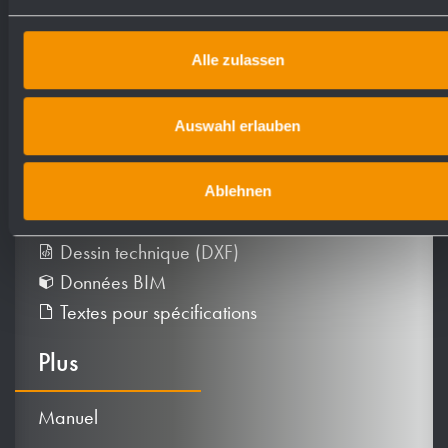
Alle zulassen
Auswahl erlauben
Téléchargements
Information sur le produit
Ablehnen
Dessin technique (PDF)
Dessin technique (DXF)
Données BIM
Textes pour spécifications
Plus
Manuel