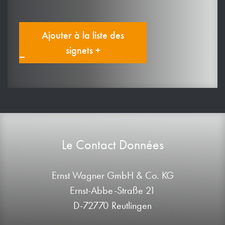
Ajouter à la liste des
signets +
Le Contact Données
Ernst Wagner GmbH & Co. KG
Ernst-Abbe-Straße 21
D-72770 Reutlingen