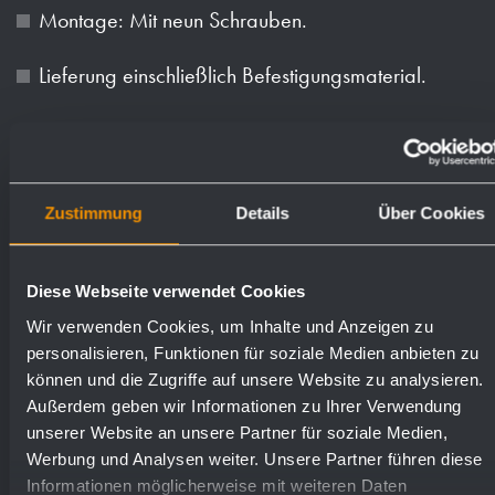
Montage: Mit neun Schrauben.
Lieferung einschließlich Befestigungsmaterial.
Zustimmung
Details
Über Cookies
Textvorschlag für Ausschreibungen:
Diese Webseite verwendet Cookies
Wir verwenden Cookies, um Inhalte und Anzeigen zu
Duschumlaufgriff aus Edelstahl
personalisieren, Funktionen für soziale Medien anbieten zu
(Chromnickelstahl WN 1.4301),
können und die Zugriffe auf unsere Website zu analysieren.
Außerdem geben wir Informationen zu Ihrer Verwendung
Rohraußendurchmesser 32 mm, Wandabstand
unserer Website an unsere Partner für soziale Medien,
106 mm, Oberfläche matt geschliffen.
Werbung und Analysen weiter. Unsere Partner führen diese
Wandbefestigungen mit 8-Punkt-
Informationen möglicherweise mit weiteren Daten