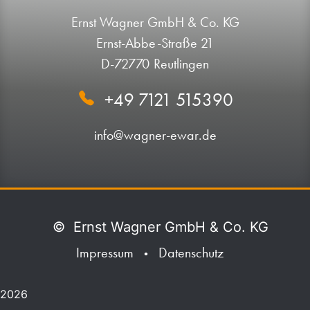
Ernst Wagner GmbH & Co. KG
Ernst-Abbe-Straße 21
D-72770 Reutlingen
+49 7121 515390
info@wagner-ewar.de
©
Ernst Wagner GmbH & Co. KG
Impressum
Datenschutz
•
2026