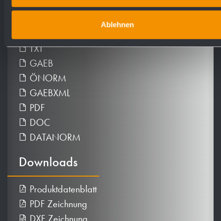
Ausschreibungstexte
Ablehnen
TXT
GAEB
ÖNORM
GAEBXML
PDF
DOC
DATANORM
Downloads
Produktdatenblatt
PDF Zeichnung
DXF Zeichnung