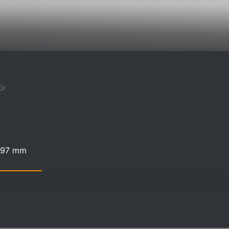
ör
x 97 mm