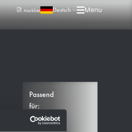
Deutsch
Merkliste
Passend
für:
AC221
AC261