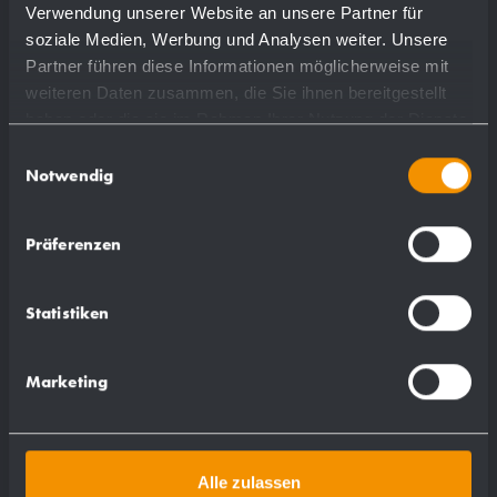
Verwendung unserer Website an unsere Partner für
soziale Medien, Werbung und Analysen weiter. Unsere
0,175 kg
Partner führen diese Informationen möglicherweise mit
weiteren Daten zusammen, die Sie ihnen bereitgestellt
haben oder die sie im Rahmen Ihrer Nutzung der Dienste
gesammelt haben.
Einwilligungsauswahl
Notwendig
Passend für:
Präferenzen
PP103
WP103
Statistiken
WP173-5
WP174-5
Marketing
WP208-5
WP500-5
WP510-5
WP550-5
Alle zulassen