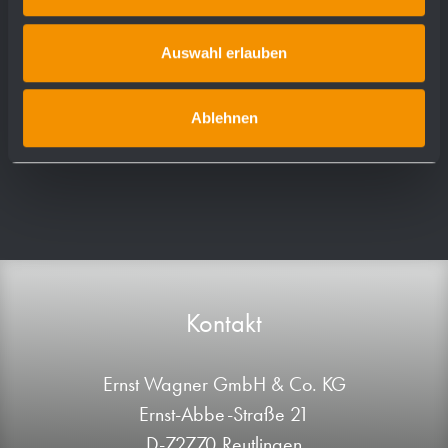
WP600-5
WP650-5
Auswahl erlauben
LN103
Ablehnen
Kontakt
Ernst Wagner GmbH & Co. KG
Ernst-Abbe-Straße 21
D-72770 Reutlingen