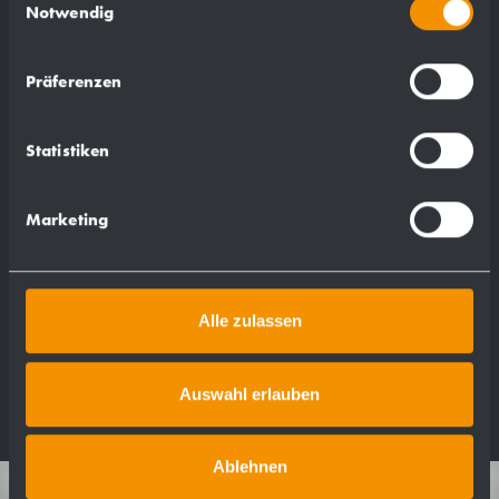
Notwendig
0,035 kg
Präferenzen
Statistiken
Passend für:
Marketing
WP164
WP167
Alle zulassen
Auswahl erlauben
Ablehnen