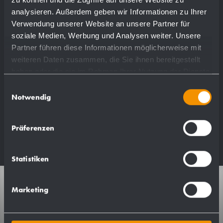
Disegno in DXF
analysieren. Außerdem geben wir Informationen zu Ihrer
Dati BIM
Verwendung unserer Website an unsere Partner für
soziale Medien, Werbung und Analysen weiter. Unsere
Partner führen diese Informationen möglicherweise mit
weiteren Daten zusammen, die Sie ihnen bereitgestellt
haben oder die sie im Rahmen Ihrer Nutzung der Dienste
gesammelt haben.
Einwilligungsauswahl
Aggiungi all'elenco dei
Notwendig
segnalibri +
Präferenzen
Statistiken
Marketing
Il contatto dati